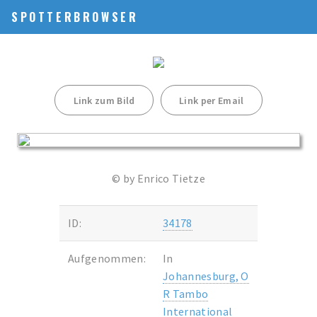
SPOTTERBROWSER
Link zum Bild
Link per Email
© by Enrico Tietze
ID:
34178
Aufgenommen:
In
Johannesburg, O
R Tambo
International