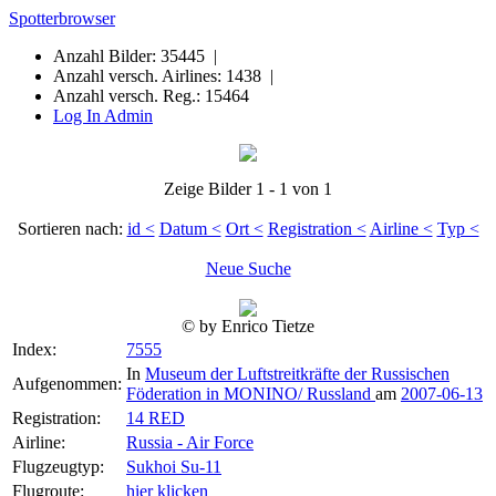
Spotterbrowser
Anzahl Bilder: 35445 |
Anzahl versch. Airlines: 1438 |
Anzahl versch. Reg.: 15464
Log In Admin
Zeige Bilder 1 - 1 von 1
Sortieren nach:
id <
Datum <
Ort <
Registration <
Airline <
Typ <
Neue Suche
© by Enrico Tietze
Index:
7555
In
Museum der Luftstreitkräfte der Russischen
Aufgenommen:
Föderation in MONINO/ Russland
am
2007-06-13
Registration:
14 RED
Airline:
Russia - Air Force
Flugzeugtyp:
Sukhoi Su-11
Flugroute:
hier klicken