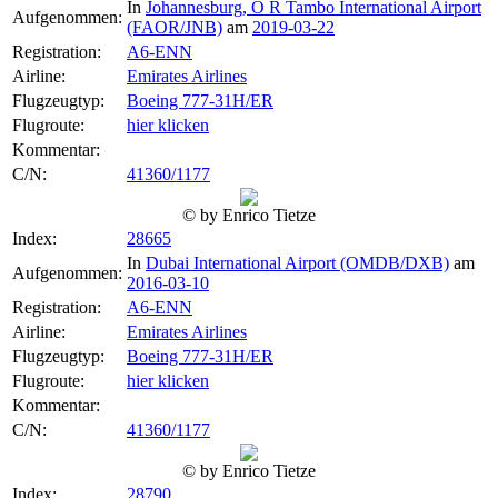
In
Johannesburg, O R Tambo International Airport
Aufgenommen:
(FAOR/JNB)
am
2019-03-22
Registration:
A6-ENN
Airline:
Emirates Airlines
Flugzeugtyp:
Boeing 777-31H/ER
Flugroute:
hier klicken
Kommentar:
C/N:
41360/1177
© by Enrico Tietze
Index:
28665
In
Dubai International Airport (OMDB/DXB)
am
Aufgenommen:
2016-03-10
Registration:
A6-ENN
Airline:
Emirates Airlines
Flugzeugtyp:
Boeing 777-31H/ER
Flugroute:
hier klicken
Kommentar:
C/N:
41360/1177
© by Enrico Tietze
Index:
28790