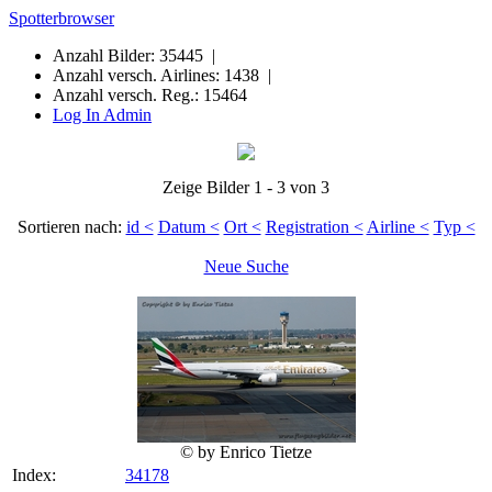
Spotterbrowser
Anzahl Bilder: 35445 |
Anzahl versch. Airlines: 1438 |
Anzahl versch. Reg.: 15464
Log In Admin
Zeige Bilder 1 - 3 von 3
Sortieren nach:
id <
Datum <
Ort <
Registration <
Airline <
Typ <
Neue Suche
© by Enrico Tietze
Index:
34178