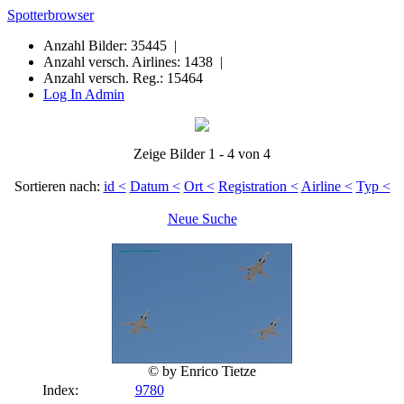
Spotterbrowser
Anzahl Bilder: 35445 |
Anzahl versch. Airlines: 1438 |
Anzahl versch. Reg.: 15464
Log In Admin
Zeige Bilder 1 - 4 von 4
Sortieren nach:
id <
Datum <
Ort <
Registration <
Airline <
Typ <
Neue Suche
© by Enrico Tietze
Index:
9780