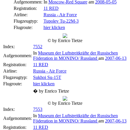
Aufgenommen:
In
Moscow-Red Square
am
2008-05-05
Registration:
11 RED
Airline:
Russia - Air Force
Flugzeugtyp:
Tupolev Tu-22M-3
Flugroute:
hier klicken
© by Enrico Tietze
Index:
7552
In
Museum der Luftstreitkräfte der Russischen
Aufgenommen:
Föderation in MONINO/ Russland
am
2007-06-13
Registration:
11 RED
Airline:
Russia - Air Force
Flugzeugtyp:
Sukhoi Su-15T
Flugroute:
hier klicken
� by Enrico Tietze
© by Enrico Tietze
Index:
7553
In
Museum der Luftstreitkräfte der Russischen
Aufgenommen:
Föderation in MONINO/ Russland
am
2007-06-13
Registration:
11 RED