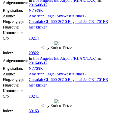
In
Los Angeles Int. Airport (KLAX/LAX)
am
Aufgenommen:
2016-06-17
Registration:
N753SK
Airline:
American Eagle (SkyWest Airlines)
Flugzeugtyp:
Canadair CL-600-2C10 Regional Jet CRJ-701ER
Flugroute:
hier klicken
Kommentar:
C/N:
10214
© by Enrico Tietze
Index:
29822
In
Los Angeles Int. Airport (KLAX/LAX)
am
Aufgenommen:
2016-06-17
Registration:
N776SK
Airline:
American Eagle (SkyWest Airlines)
Flugzeugtyp:
Canadair CL-600-2C10 Regional Jet CRJ-701ER
Flugroute:
hier klicken
Kommentar:
C/N:
10241
© by Enrico Tietze
Index:
30163