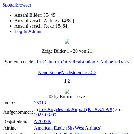
Spotterbrowser
Anzahl Bilder: 35445 |
Anzahl versch. Airlines: 1438 |
Anzahl versch. Reg.: 15464
Log In Admin
Zeige Bilder 1 - 20 von 21
Sortieren nach:
id <
Datum <
Ort <
Registration <
Airline <
Typ <
Neue Suche
Nächste Seite -->>
1
2
© by Enrico Tietze
Index:
35913
In
Los Angeles Int. Airport (KLAX/LAX)
am
Aufgenommen:
2025-03-09
Registration:
N760SK
Airline:
American Eagle (SkyWest Airlines)