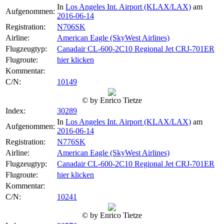
In
Los Angeles Int. Airport (KLAX/LAX)
am
Aufgenommen:
2016-06-14
Registration:
N706SK
Airline:
American Eagle (SkyWest Airlines)
Flugzeugtyp:
Canadair CL-600-2C10 Regional Jet CRJ-701ER
Flugroute:
hier klicken
Kommentar:
C/N:
10149
© by Enrico Tietze
Index:
30289
In
Los Angeles Int. Airport (KLAX/LAX)
am
Aufgenommen:
2016-06-14
Registration:
N776SK
Airline:
American Eagle (SkyWest Airlines)
Flugzeugtyp:
Canadair CL-600-2C10 Regional Jet CRJ-701ER
Flugroute:
hier klicken
Kommentar:
C/N:
10241
© by Enrico Tietze