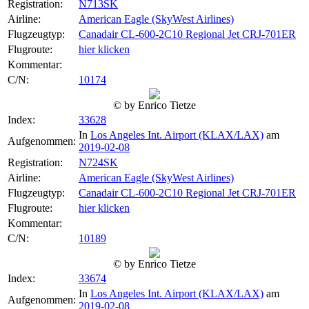
Registration:
N713SK
Airline:
American Eagle (SkyWest Airlines)
Flugzeugtyp:
Canadair CL-600-2C10 Regional Jet CRJ-701ER
Flugroute:
hier klicken
Kommentar:
C/N:
10174
© by Enrico Tietze
Index:
33628
In
Los Angeles Int. Airport (KLAX/LAX)
am
Aufgenommen:
2019-02-08
Registration:
N724SK
Airline:
American Eagle (SkyWest Airlines)
Flugzeugtyp:
Canadair CL-600-2C10 Regional Jet CRJ-701ER
Flugroute:
hier klicken
Kommentar:
C/N:
10189
© by Enrico Tietze
Index:
33674
In
Los Angeles Int. Airport (KLAX/LAX)
am
Aufgenommen:
2019-02-08