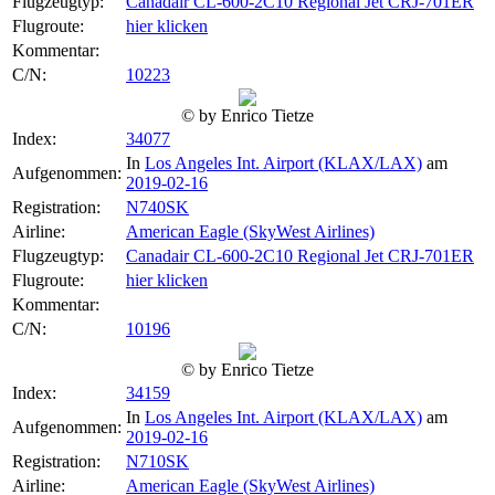
Flugzeugtyp:
Canadair CL-600-2C10 Regional Jet CRJ-701ER
Flugroute:
hier klicken
Kommentar:
C/N:
10223
© by Enrico Tietze
Index:
34077
In
Los Angeles Int. Airport (KLAX/LAX)
am
Aufgenommen:
2019-02-16
Registration:
N740SK
Airline:
American Eagle (SkyWest Airlines)
Flugzeugtyp:
Canadair CL-600-2C10 Regional Jet CRJ-701ER
Flugroute:
hier klicken
Kommentar:
C/N:
10196
© by Enrico Tietze
Index:
34159
In
Los Angeles Int. Airport (KLAX/LAX)
am
Aufgenommen:
2019-02-16
Registration:
N710SK
Airline:
American Eagle (SkyWest Airlines)