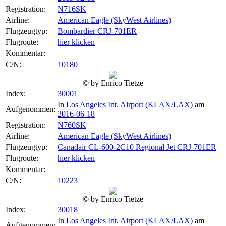
Registration:
N716SK
Airline:
American Eagle (SkyWest Airlines)
Flugzeugtyp:
Bombardier CRJ-701ER
Flugroute:
hier klicken
Kommentar:
C/N:
10180
© by Enrico Tietze
Index:
30001
In
Los Angeles Int. Airport (KLAX/LAX)
am
Aufgenommen:
2016-06-18
Registration:
N760SK
Airline:
American Eagle (SkyWest Airlines)
Flugzeugtyp:
Canadair CL-600-2C10 Regional Jet CRJ-701ER
Flugroute:
hier klicken
Kommentar:
C/N:
10223
© by Enrico Tietze
Index:
30018
In
Los Angeles Int. Airport (KLAX/LAX)
am
Aufgenommen: