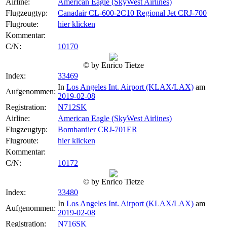
Airline:
American Eagle (SkyWest Airlines)
Flugzeugtyp:
Canadair CL-600-2C10 Regional Jet CRJ-700
Flugroute:
hier klicken
Kommentar:
C/N:
10170
© by Enrico Tietze
Index:
33469
In
Los Angeles Int. Airport (KLAX/LAX)
am
Aufgenommen:
2019-02-08
Registration:
N712SK
Airline:
American Eagle (SkyWest Airlines)
Flugzeugtyp:
Bombardier CRJ-701ER
Flugroute:
hier klicken
Kommentar:
C/N:
10172
© by Enrico Tietze
Index:
33480
In
Los Angeles Int. Airport (KLAX/LAX)
am
Aufgenommen:
2019-02-08
Registration:
N716SK