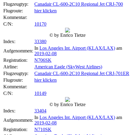
Flugzeugtyp:
Canadair CL-600-2C10 Regional Jet CRJ-700
Flugroute:
hier klicken
Kommentar:
C/N:
10170
© by Enrico Tietze
Index:
33380
In
Los Angeles Int. Airport (KLAX/LAX)
am
Aufgenommen:
2019-02-08
Registration:
N706SK
Airline:
American Eagle (SkyWest Airlines)
Flugzeugtyp:
Canadair CL-600-2C10 Regional Jet CRJ-701ER
Flugroute:
hier klicken
Kommentar:
C/N:
10149
© by Enrico Tietze
Index:
33404
In
Los Angeles Int. Airport (KLAX/LAX)
am
Aufgenommen:
2019-02-08
Registration:
N710SK