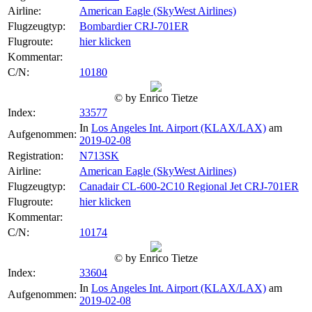
Airline:
American Eagle (SkyWest Airlines)
Flugzeugtyp:
Bombardier CRJ-701ER
Flugroute:
hier klicken
Kommentar:
C/N:
10180
© by Enrico Tietze
Index:
33577
In
Los Angeles Int. Airport (KLAX/LAX)
am
Aufgenommen:
2019-02-08
Registration:
N713SK
Airline:
American Eagle (SkyWest Airlines)
Flugzeugtyp:
Canadair CL-600-2C10 Regional Jet CRJ-701ER
Flugroute:
hier klicken
Kommentar:
C/N:
10174
© by Enrico Tietze
Index:
33604
In
Los Angeles Int. Airport (KLAX/LAX)
am
Aufgenommen:
2019-02-08