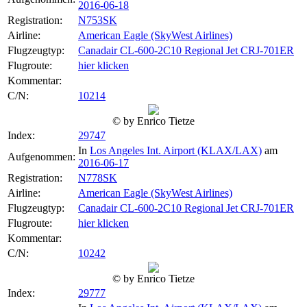
2016-06-18
Registration:
N753SK
Airline:
American Eagle (SkyWest Airlines)
Flugzeugtyp:
Canadair CL-600-2C10 Regional Jet CRJ-701ER
Flugroute:
hier klicken
Kommentar:
C/N:
10214
© by Enrico Tietze
Index:
29747
In
Los Angeles Int. Airport (KLAX/LAX)
am
Aufgenommen:
2016-06-17
Registration:
N778SK
Airline:
American Eagle (SkyWest Airlines)
Flugzeugtyp:
Canadair CL-600-2C10 Regional Jet CRJ-701ER
Flugroute:
hier klicken
Kommentar:
C/N:
10242
© by Enrico Tietze
Index:
29777