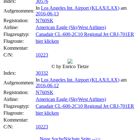
Index:
30576
In
Los Angeles Int. Airport (KLAX/LAX)
am
Aufgenommen:
2016-06-13
Registration:
N760SK
Airline:
American Eagle (SkyWest Airlines)
Flugzeugtyp:
Canadair CL-600-2C10 Regional Jet CRJ-701ER
Flugroute:
hier klicken
Kommentar:
C/N:
10223
© by Enrico Tietze
Index:
30332
In
Los Angeles Int. Airport (KLAX/LAX)
am
Aufgenommen:
2016-06-12
Registration:
N760SK
Airline:
American Eagle (SkyWest Airlines)
Flugzeugtyp:
Canadair CL-600-2C10 Regional Jet CRJ-701ER
Flugroute:
hier klicken
Kommentar:
C/N:
10223
Neue Suche
Nächste Seite -->>